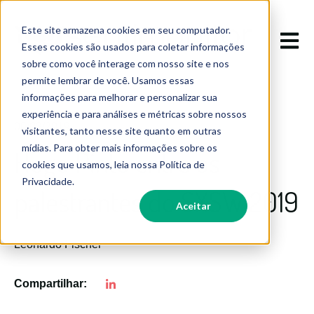
Este site armazena cookies em seu computador.
Abrir 
Esses cookies são usados para coletar informações
sobre como você interage com nosso site e nos
permite lembrar de você. Usamos essas
informações para melhorar e personalizar sua
experiência e para análises e métricas sobre nossos
06/03/2019
visitantes, tanto nesse site quanto em outras
mídias. Para obter mais informações sobre os
Hugo Pinto entre os
cookies que usamos, leia nossa Política de
Privacidade.
palestrantes do SXSW 2019
Aceitar
Leonardo Fischer
Compartilhar: